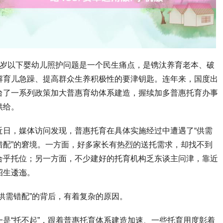
3岁以下婴幼儿照护问题是一个民生痛点，是镌汰养育老本、破
解育儿急躁、提高群众生养积极性的要津钥匙。连年来，国度出
台了一系列政策加大普惠育幼体系建造，握续加多普惠托育办事
供给。
近日，媒体访问发现，普惠托育在具体实施经过中遭遇了“供需
错配”的窘境。一方面，好多家长有热烈的送托需求，却找不到
合乎托位；另一方面，不少建好的托育机构乏东谈主问津，靠近
招生逶迤。
“供需错配”的背后，有着复杂的原因。
一是“托不起”，跟着普惠托育体系建造加速、一些托育用度彰着