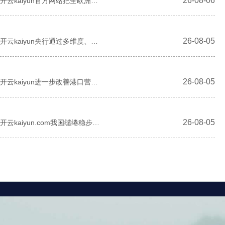
26-08-06
开云kaiyun官方网站把全欧洲齐搅得鸡飞狗跳-kai云体育app官方登录入口(中国)官方网站 IOS/安卓通用版/手机版
26-08-05
开云kaiyun央行通过多维度、落拓度的公开商场操作-kai云体育app官方登录入口(中国)官方网站 IOS/安卓通用版/手机版
26-08-05
开云kaiyun进一步改善港口营商环境-kai云体育app官方登录入口(中国)官方网站 IOS/安卓通用版/手机版
26-08-05
开云kaiyun.com我国缱绻稳步扩大碳阛阓障翳范围-kai云体育app官方登录入口(中国)官方网站 IOS/安卓通用版/手机版