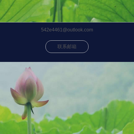
542e4461@outlook.com
联系邮箱