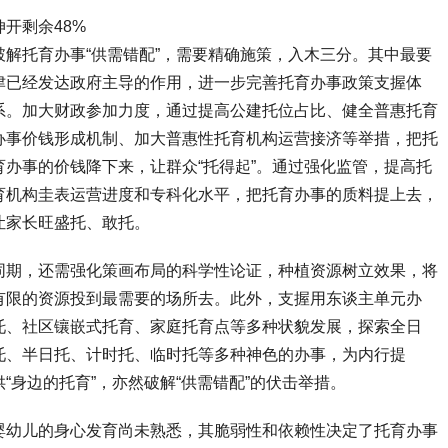
伸开剩余48%
破解托育办事“供需错配”，需要精确施策，入木三分。其中最要
津已经发达政府主导的作用，进一步完善托育办事政策支握体
系。加大财政参加力度，通过提高公建托位占比、健全普惠托育
办事价钱形成机制、加大普惠性托育机构运营接济等举措，把托
育办事的价钱降下来，让群众“托得起”。通过强化监管，提高托
育机构圭表运营进度和专科化水平，把托育办事的质料提上去，
让家长旺盛托、敢托。
同期，还需强化策画布局的科学性论证，种植资源树立效果，将
有限的资源投到最需要的场所去。此外，支握用东谈主单元办
托、社区镶嵌式托育、家庭托育点等多种状貌发展，探索全日
托、半日托、计时托、临时托等多种神色的办事，为内行提
供“身边的托育”，亦然破解“供需错配”的伏击举措。
婴幼儿的身心发育尚未熟悉，其脆弱性和依赖性决定了托育办事