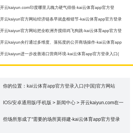
开云kaiyun.com印度哪里儿魄力硬气得很-kai云体育app官方登
开云kaiyun官方网站经济链条早就盘根错节-kai云体育app官方登录
开云kaiyun官方网站把全欧洲齐搅得鸡飞狗跳-kai云体育app官方登
开云kaiyun央行通过多维度、落拓度的公开商场操作-kai云体育app
开云kaiyun进一步改善港口营商环境-kai云体育app官方登录入口(
你的位置：
kai云体育app官方登录入口(中国)官方网站
IOS/安卓通用版/手机版
>
新闻中心
> 开云kaiyun.com在一
些场所形成了“需要的场所莫得建-kai云体育app官方登录