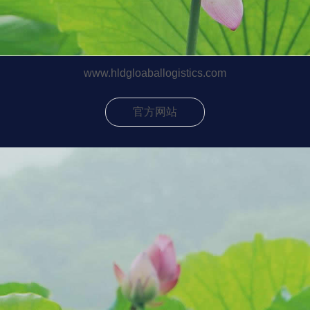
www.hldgloaballogistics.com
官方网站