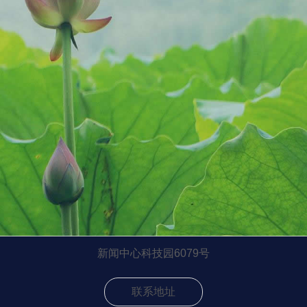
新闻中心科技园6079号
联系地址