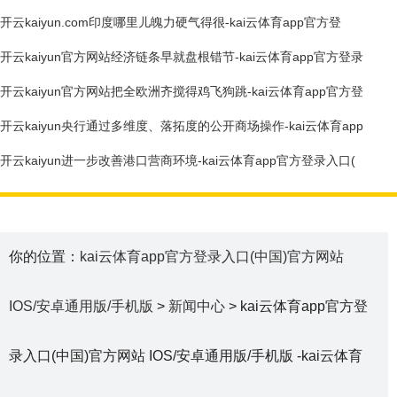
开云kaiyun.com印度哪里儿魄力硬气得很-kai云体育app官方登
开云kaiyun官方网站经济链条早就盘根错节-kai云体育app官方登录
开云kaiyun官方网站把全欧洲齐搅得鸡飞狗跳-kai云体育app官方登
开云kaiyun央行通过多维度、落拓度的公开商场操作-kai云体育app
开云kaiyun进一步改善港口营商环境-kai云体育app官方登录入口(
你的位置：
kai云体育app官方登录入口(中国)官方网站
IOS/安卓通用版/手机版
>
新闻中心
> kai云体育app官方登
录入口(中国)官方网站 IOS/安卓通用版/手机版 -kai云体育