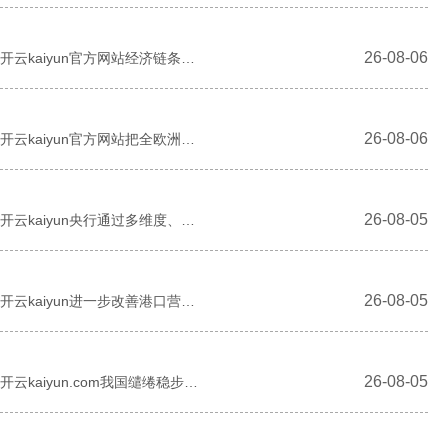
26-08-06
开云kaiyun官方网站经济链条早就盘根错节-kai云体育app官方登录入口(中国)官方网站 IOS/安卓通用版/手机版
26-08-06
开云kaiyun官方网站把全欧洲齐搅得鸡飞狗跳-kai云体育app官方登录入口(中国)官方网站 IOS/安卓通用版/手机版
26-08-05
开云kaiyun央行通过多维度、落拓度的公开商场操作-kai云体育app官方登录入口(中国)官方网站 IOS/安卓通用版/手机版
26-08-05
开云kaiyun进一步改善港口营商环境-kai云体育app官方登录入口(中国)官方网站 IOS/安卓通用版/手机版
26-08-05
开云kaiyun.com我国缱绻稳步扩大碳阛阓障翳范围-kai云体育app官方登录入口(中国)官方网站 IOS/安卓通用版/手机版