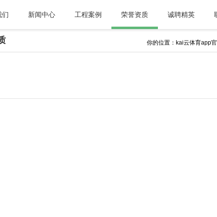
我们
新闻中心
工程案例
荣誉资质
诚聘精英
质
你的位置：
kai云体育ap