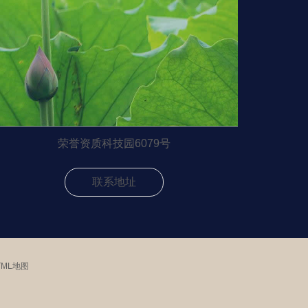
荣誉资质科技园6079号
联系地址
TML地图