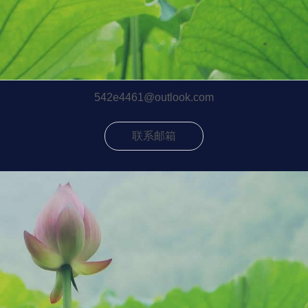
542e4461@outlook.com
联系邮箱