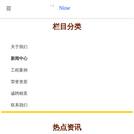
栏目分类
关于我们
新闻中心
工程案例
荣誉资质
诚聘精英
联系我们
热点资讯