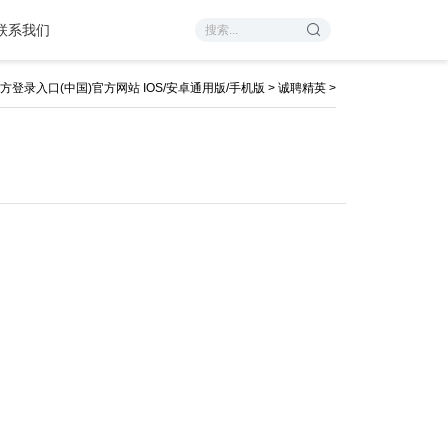
联系我们
p官方登录入口(中国)官方网站 IOS/安卓通用版/手机版
>
诚聘精英
>