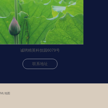
诚聘精英科技园6079号
联系地址
TML地图