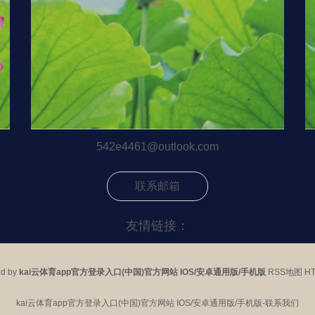
542e4461@outlook.com
联系邮箱
友情链接：
d by
kai云体育app官方登录入口(中国)官方网站 IOS/安卓通用版/手机版
RSS地图
H
kai云体育app官方登录入口(中国)官方网站 IOS/安卓通用版/手机版-联系我们