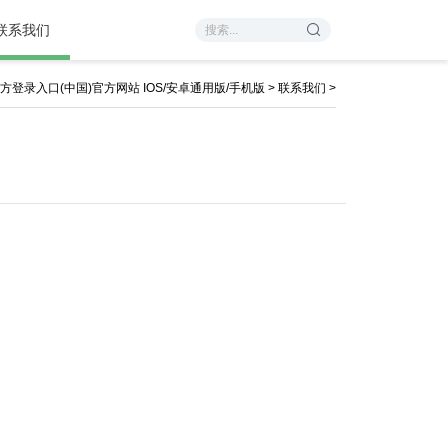
联系我们
p官方登录入口(中国)官方网站 IOS/安卓通用版/手机版
>
联系我们
>