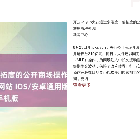
P
开云kaiyun央行通过多维度、落拓度的公
通用版/手机版
新闻中心
8月25日开云kaiyun，央行公开商场
并进投放219亿元。同日，央行还以固
（MLF）操作，为商场注入中长久流动
短期资金波动，保险了政府债券刊行与实
操作开释数目型货币战略器用握续加力的
期，更细
查看更多