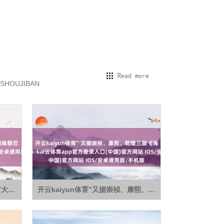
SHOUJIBAN
开云kaiyun.com我国缱绻稳步扩大碳阛阓障翳范围-kai云体育app官方登录入口(中国)官方网站 IOS/安卓通用版/手机版
开云kaiyun体育”又据崇祯、康熙、乾隆三版《海澄县志》的选举志-kai云体育app官方登录入口(中国)官方网站 IOS/安卓通用版/手机版