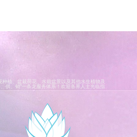
花种植、盆栽荷花、水栽盆景以及其他水生植物及
产、供、销”一条龙服务体系！欢迎各界人士光临指