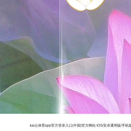
kai云体育app官方登录入口(中国)官方网站 IOS/安卓通用版/手机