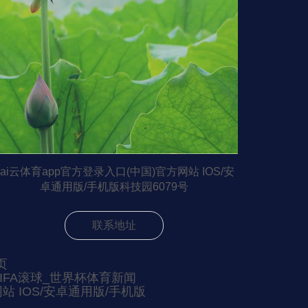
kai云体育app官方登录入口(中国)官方网站 IOS/安
卓通用版/手机版科技园6079号
联系地址
页
IFA滚球_世界杯体育新闻
站 IOS/安卓通用版/手机版