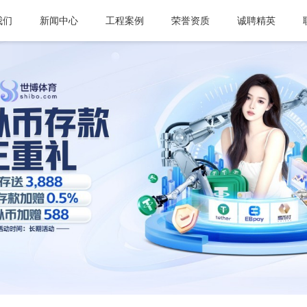
我们
新闻中心
工程案例
荣誉资质
诚聘精英