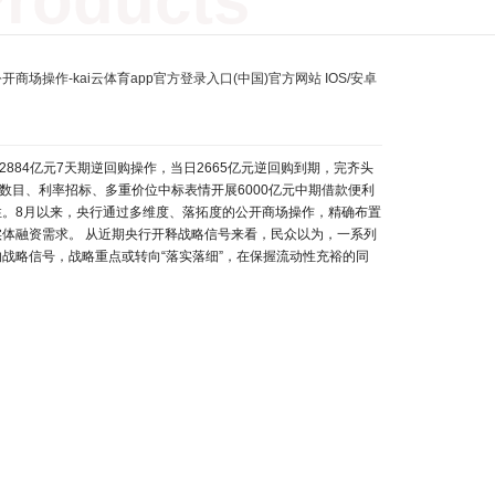
roducts
开商场操作-kai云体育app官方登录入口(中国)官方网站 IOS/安卓
开展2884亿元7天期逆回购操作，当日2665亿元逆回购到期，完齐头
定数目、利率招标、多重价位中标表情开展6000亿元中期借款便利
性。8月以来，央行通过多维度、落拓度的公开商场操作，精确布置
体融资需求。 从近期央行开释战略信号来看，民众以为，一系列
战略信号，战略重点或转向“落实落细”，在保握流动性充裕的同