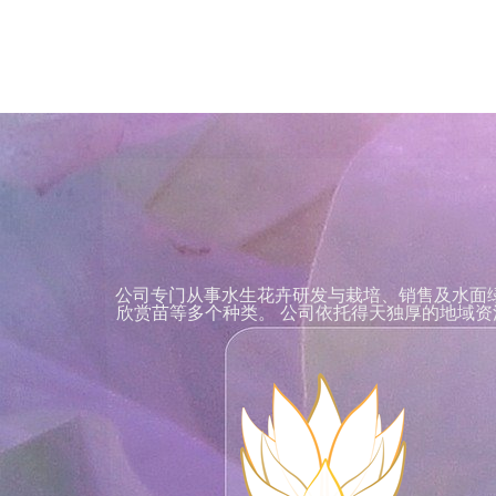
公司专门从事水生花卉研发与栽培、销售及水面
欣赏苗等多个种类。 公司依托得天独厚的地域资