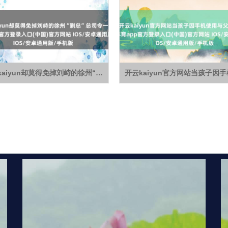
开云kaiyun却莫得免掉刘峙的徐州“剿总”总司令一职-kai云体育app官方登录入口(中国)官方网站 IOS/安卓通用版/手机版