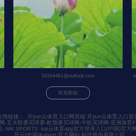
542e4461@outlook.com
联系邮箱
友情链接：
开yun云体育入口网页端 开yun云体育入口首
网-五大联赛买球赛-欧预赛买球网-中欧买球网-亚洲体育F
 MK SPORTS
kai云体育app官方登录入口(中国)官方网
开云(中国)Kaiyun·官方网站 科技股份有限公司