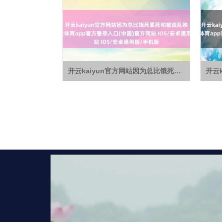
开云kaiyun官方网站因为总比饿死累死和被战乱殃及强-kai云体育app官方登录入口(中国)官方网站 IOS/安卓通用版/手机版