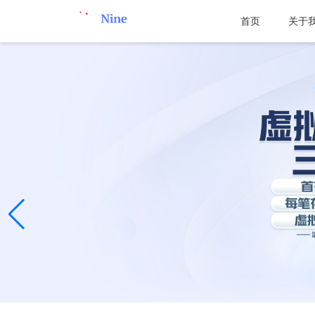
首页
关于