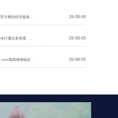
26-08-06
开云kaiyun官方网站经济链条早就盘根错节-kai云体育app官方登录入口(中国)官方网站 IOS/安卓通用版/手机版
26-08-05
开云kaiyun央行通过多维度、落拓度的公开商场操作-kai云体育app官方登录入口(中国)官方网站 IOS/安卓通用版/手机版
26-08-05
开云kaiyun.com我国缱绻稳步扩大碳阛阓障翳范围-kai云体育app官方登录入口(中国)官方网站 IOS/安卓通用版/手机版