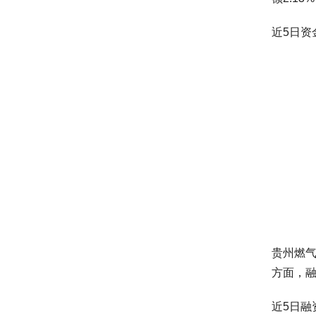
近5日资
贵州燃气
方面，融
近5日融