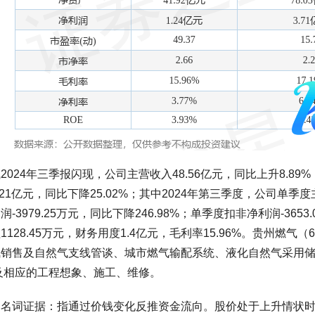
2024年三季报闪现，公司主营收入48.56亿元，同比上升8.89%
.21亿元，同比下降25.02%；其中2024年第三季度，公司单季度主
-3979.25万元，同比下降246.98%；单季度扣非净利润-3653.
1128.45万元，财务用度1.4亿元，毛利率15.96%。贵州燃气
气销售及自然气支线管谈、城市燃气输配系统、液化自然气采用
及相应的工程想象、施工、维修。
向名词证据：指通过价钱变化反推资金流向。股价处于上升情状