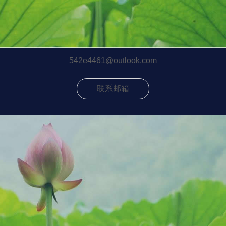
542e4461@outlook.com
联系邮箱