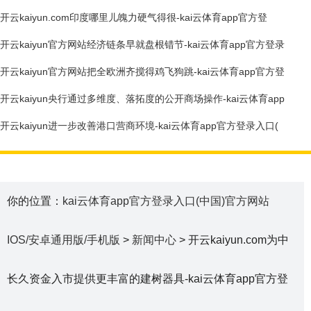
开云kaiyun.com印度哪里儿魄力硬气得很-kai云体育app官方登
开云kaiyun官方网站经济链条早就盘根错节-kai云体育app官方登录
开云kaiyun官方网站把全欧洲齐搅得鸡飞狗跳-kai云体育app官方登
开云kaiyun央行通过多维度、落拓度的公开商场操作-kai云体育app
开云kaiyun进一步改善港口营商环境-kai云体育app官方登录入口(
你的位置：
kai云体育app官方登录入口(中国)官方网站
IOS/安卓通用版/手机版
>
新闻中心
> 开云kaiyun.com为中
长久资金入市提供更丰富的建树器具-kai云体育app官方登