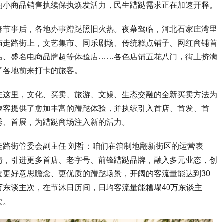
的小商品销售执续保执焕发活力，民生蹧跶需求正在加速开释。
春节事后，各地办事蹧跶照旧火热。夜幕驾临，河北石家庄湾里
庙走路街上，文艺集市、同乐剧场、传统糕点铺子、网红商铺首
店、盛名电商品牌超等体验店……各色店铺五花八门，街上挤满
了各地前来打卡的旅客。
在这里，文化、买卖、旅游、文娱、生态交融的全新买卖方法为
旅客提供了愈加丰富的蹧跶体验，并执续引入首店、首发、首
秀、首展，为蹧跶商场注入新的活力。
走路街管委会副主任 刘哲：咱们在箝制地翻新街区的运营表
情，引进更多首店、老字号、前锋蹧跶品牌，融入多元业态，创
造更好意思瞻念、更优质的蹧跶场景，开阔的客流量能达到30
万东谈主次，在节沐日历间，日均客流量能糟塌40万东谈主
次。