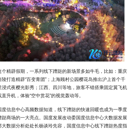
这个精辟假期，一系列线下蹧跶的新场景多如牛毛，比如：重庆
涪陵打造精辟“百变青团”；上海顾村公园樱花岛推出沪上首个千
里浸式夜樱光影秀；江西、四川等地，旅客不错搭乘固定翼飞机
或直升机，体验“空中赏花”的视觉轰动等。
国度信息中心高频数据知道，线下蹧跶的快速回暖也成为一季度
蹧跶商场的一大亮点。国度发展改动委国度信息中心大数据发展
部大数据分析处处长杨谈玲先容，国度信息中心线下蹧跶热度指