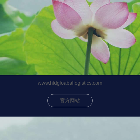
www.hldgloaballogistics.com
官方网站