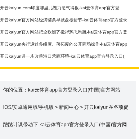
开云kaiyun.com印度哪里儿魄力硬气得很-kai云体育app官方登
开云kaiyun官方网站经济链条早就盘根错节-kai云体育app官方登录
开云kaiyun官方网站把全欧洲齐搅得鸡飞狗跳-kai云体育app官方登
开云kaiyun央行通过多维度、落拓度的公开商场操作-kai云体育app
开云kaiyun进一步改善港口营商环境-kai云体育app官方登录入口(
你的位置：
kai云体育app官方登录入口(中国)官方网站
IOS/安卓通用版/手机版
>
新闻中心
> 开云kaiyun在各项促
蹧跶计谋带动下-kai云体育app官方登录入口(中国)官方网