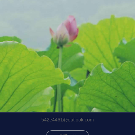
542e4461@outlook.com