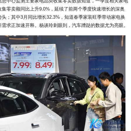
信息中心监测主要家电品类收集零卖数据知道，一季度相关家电
收集零卖额同比上升9.0%，延续了前两个季度快速增长的深奥
势头；其中3月同比增长32.3%，知道春季家装旺季带动家电换
新需求正加速开释。杨谈玲刺眼到，汽车蹧跶的数据尤为亮眼。