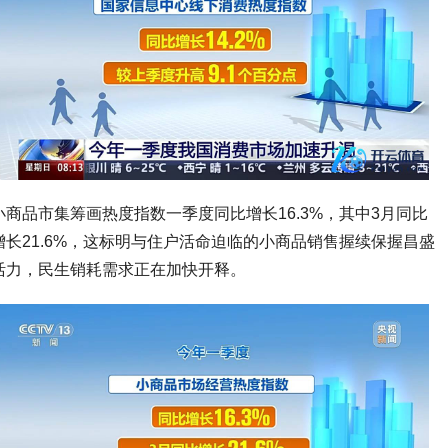
小商品市集筹画热度指数一季度同比增长16.3%，其中3月同比
增长21.6%，这标明与住户活命迫临的小商品销售握续保握昌盛
活力，民生销耗需求正在加快开释。