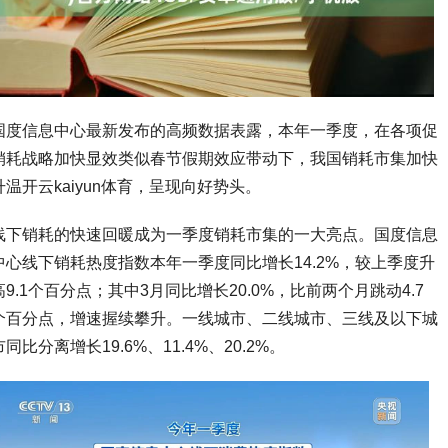
国度信息中心最新发布的高频数据表露，本年一季度，在各项促
销耗战略加快显效类似春节假期效应带动下，我国销耗市集加快
升温开云kaiyun体育，呈现向好势头。
线下销耗的快速回暖成为一季度销耗市集的一大亮点。国度信息
中心线下销耗热度指数本年一季度同比增长14.2%，较上季度升
高9.1个百分点；其中3月同比增长20.0%，比前两个月跳动4.7
个百分点，增速握续攀升。一线城市、二线城市、三线及以下城
市同比分离增长19.6%、11.4%、20.2%。