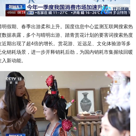
晴明假期、春季出游柔和上升。国度信息中心监测互联网搜索热
度数据表露，多个与晴明出游、踏青赏花计划的要害词搜索热度
在近期出现了超4倍的增长。赏花游、近远足、文化体验游等多
元化销耗场景，进一步开释销耗后劲，为国内销耗市集握续回暖
注入新动能。