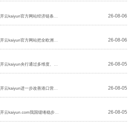
26-08-06
开云kaiyun官方网站经济链条早就盘根错节-kai云体育app官方登录入口(中国)官方网站 IOS/安卓通用版/手机版
26-08-06
开云kaiyun官方网站把全欧洲齐搅得鸡飞狗跳-kai云体育app官方登录入口(中国)官方网站 IOS/安卓通用版/手机版
26-08-05
开云kaiyun央行通过多维度、落拓度的公开商场操作-kai云体育app官方登录入口(中国)官方网站 IOS/安卓通用版/手机版
26-08-05
开云kaiyun进一步改善港口营商环境-kai云体育app官方登录入口(中国)官方网站 IOS/安卓通用版/手机版
26-08-05
开云kaiyun.com我国缱绻稳步扩大碳阛阓障翳范围-kai云体育app官方登录入口(中国)官方网站 IOS/安卓通用版/手机版