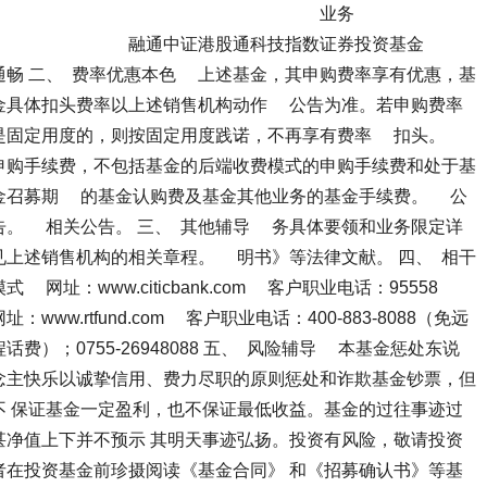
业务
融通中证港股通科技指数证券投资基金
通畅 二、 费率优惠本色 上述基金，其申购费率享有优惠，基
金具体扣头费率以上述销售机构动作 公告为准。若申购费率
是固定用度的，则按固定用度践诺，不再享有费率 扣头。
申购手续费，不包括基金的后端收费模式的申购手续费和处于基
金召募期 的基金认购费及基金其他业务的基金手续费。 公
告。 相关公告。 三、 其他辅导 务具体要领和业务限定详
见上述销售机构的相关章程。 明书》等法律文献。 四、 相干
模式 网址：www.citicbank.com 客户职业电话：95558
网址：www.rtfund.com 客户职业电话：400-883-8088（免远
程话费）；0755-26948088 五、 风险辅导 本基金惩处东说
念主快乐以诚挚信用、费力尽职的原则惩处和诈欺基金钞票，但
不 保证基金一定盈利，也不保证最低收益。基金的过往事迹过
甚净值上下并不预示 其明天事迹弘扬。投资有风险，敬请投资
者在投资基金前珍摄阅读《基金合同》 和《招募确认书》等基