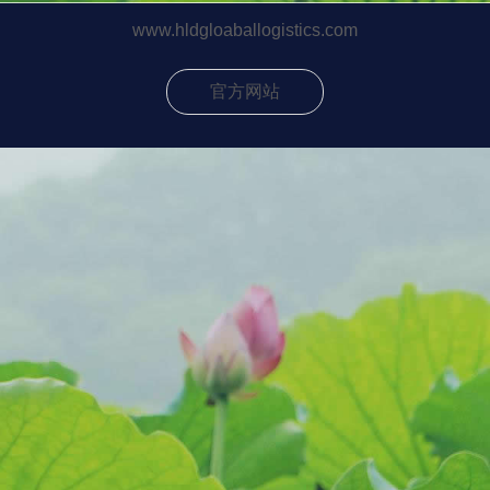
www.hldgloaballogistics.com
官方网站