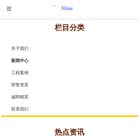
栏目分类
关于我们
新闻中心
工程案例
荣誉资质
诚聘精英
联系我们
热点资讯