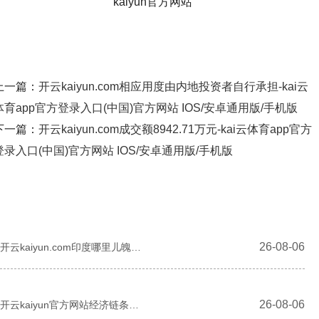
kaiyun官方网站
上一篇：
开云kaiyun.com相应用度由内地投资者自行承担-kai云
体育app官方登录入口(中国)官方网站 IOS/安卓通用版/手机版
下一篇：
开云kaiyun.com成交额8942.71万元-kai云体育app官方
登录入口(中国)官方网站 IOS/安卓通用版/手机版
26-08-06
开云kaiyun.com印度哪里儿魄力硬气得很-kai云体育app官方登录入口(中国)官方网站 IOS/安卓通用版/手机版
26-08-06
开云kaiyun官方网站经济链条早就盘根错节-kai云体育app官方登录入口(中国)官方网站 IOS/安卓通用版/手机版