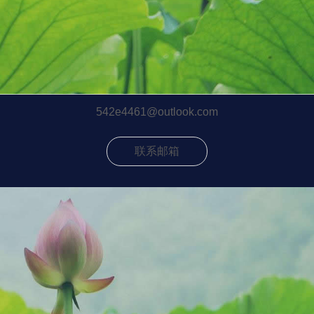
542e4461@outlook.com
联系邮箱