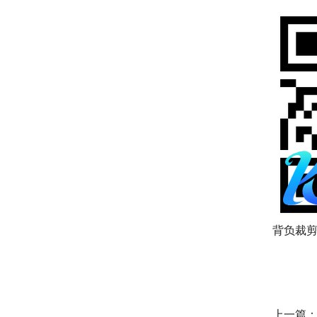
背负裁剪
上一篇