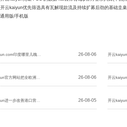
：
开云kaiyun优先筛选具有瓦解现款流及持续扩募后劲的基础圭臬神
卓通用版/手机版
26-08-06
开云kaiyun.com印度哪里儿魄力硬气得很-kai云体育app官方登录入口(中国)官方网站 IOS/安卓通用版/手机版
26-08-06
开云kaiyun官方网站把全欧洲齐搅得鸡飞狗跳-kai云体育app官方登录入口(中国)官方网站 IOS/安卓通用版/手机版
26-08-05
开云kaiyun进一步改善港口营商环境-kai云体育app官方登录入口(中国)官方网站 IOS/安卓通用版/手机版