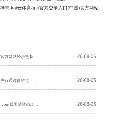
志-kai云体育app官方登录入口(中国)官方网站
26-08-06
开云kaiyun官方网站经济链条早就盘根错节-kai云体育app官方登录入口(中国)官方网站 IOS/安卓通用版/手机版
26-08-05
开云kaiyun央行通过多维度、落拓度的公开商场操作-kai云体育app官方登录入口(中国)官方网站 IOS/安卓通用版/手机版
26-08-05
开云kaiyun.com我国缱绻稳步扩大碳阛阓障翳范围-kai云体育app官方登录入口(中国)官方网站 IOS/安卓通用版/手机版