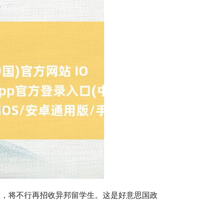
，将不行再招收异邦留学生。这是好意思国政