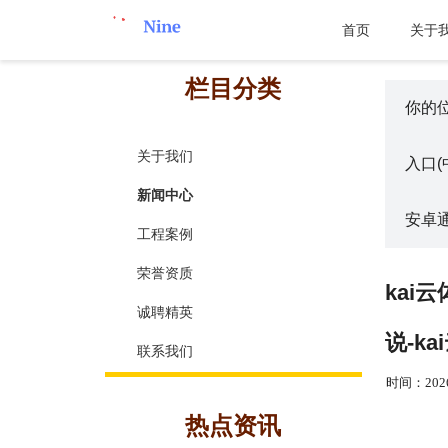
首页
关于
栏目分类
你的
关于我们
入口(
新闻中心
安卓
工程案例
荣誉资质
kai
诚聘精英
说-k
联系我们
时间：2026-
热点资讯