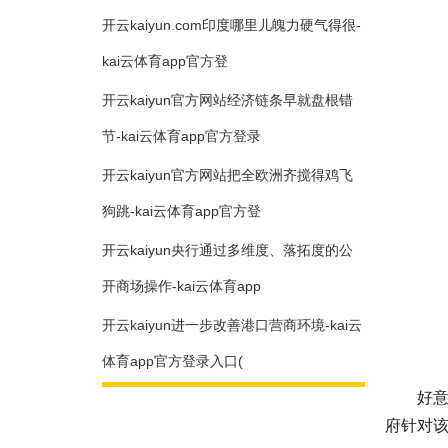
开云kaiyun.com印度哪里儿魄力硬气得很-
kai云体育app官方登
开云kaiyun官方网站经济链条早就盘根错
节-kai云体育app官方登录
开云kaiyun官方网站把全欧洲齐搅得鸡飞
狗跳-kai云体育app官方登
开云kaiyun央行通过多维度、落拓度的公
开商场操作-kai云体育app
开云kaiyun进一步改善港口营商环境-kai云
体育app官方登录入口(
好意思
府针对