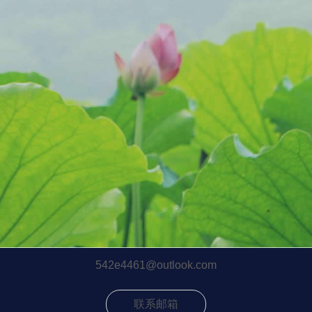
542e4461@outlook.com
联系邮箱