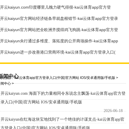
开云kaiyun.com印度哪里儿魄力硬气得很-kai云体育app官方登
开云kaiyun官方网站经济链条早就盘根错节-kai云体育app官方登录
开云kaiyun官方网站把全欧洲齐搅得鸡飞狗跳-kai云体育app官方登
开云kaiyun央行通过多维度、落拓度的公开商场操作-kai云体育app
开云kaiyun进一步改善港口营商环境-kai云体育app官方登录入口(
新闻中心
你的位置：
kai云体育app官方登录入口(中国)官方网站 IOS/安卓通用版/手机版
>
新闻中心
>
开云kaiyun.com 海面下的力量相同令东说念主飘荡-kai云体育app官方登
录入口(中国)官方网站 IOS/安卓通用版/手机版
2026-06-18
开云kaiyun在红海这块宝地找到了一个绝佳的计谋支点-kai云体育app官
方登录入口(中国)官方网站 IOS/安卓通用版/手机版