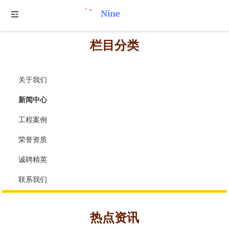
栏目分类
关于我们
新闻中心
工程案例
荣誉资质
诚聘精英
联系我们
热点资讯