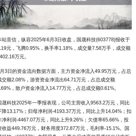
本站音信，纵容2025年6月3日收盘，国晟科技(603778)报收于
3.19元，飞腾0.95%，换手率1.18%，成交量7.58万手，成交额
2402.16万元。
6月3日的资金流向数据方面，主力资金净流入49.95万元，占总
成交额2.08%，游资资金净流出64.71万元，占总成交额
2.69%，散户资金净流入14.77万元，占总成交额0.61%。
国晟科技2025年一季报表现，公司主营收入9563.2万元，同比
下降13.17%；归母净利润-4193.37万元，同比上升14.04%；扣
非净利润-4467.07万元，同比上升9.26%；欠债率65.66%，投
资收益449.76万元，财务用度372.87万元，毛利率-15.1%。国