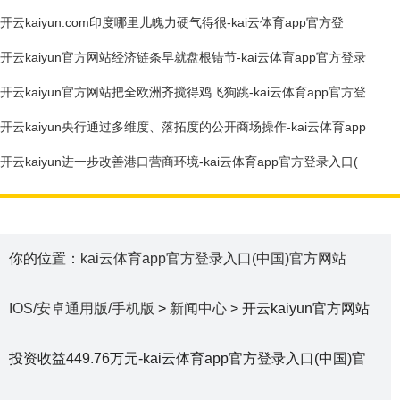
开云kaiyun.com印度哪里儿魄力硬气得很-kai云体育app官方登
开云kaiyun官方网站经济链条早就盘根错节-kai云体育app官方登录
开云kaiyun官方网站把全欧洲齐搅得鸡飞狗跳-kai云体育app官方登
开云kaiyun央行通过多维度、落拓度的公开商场操作-kai云体育app
开云kaiyun进一步改善港口营商环境-kai云体育app官方登录入口(
你的位置：
kai云体育app官方登录入口(中国)官方网站
IOS/安卓通用版/手机版
>
新闻中心
> 开云kaiyun官方网站
投资收益449.76万元-kai云体育app官方登录入口(中国)官