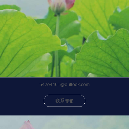
542e4461@outlook.com
联系邮箱