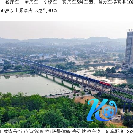
、餐厅车、厨房车、文娱车、客房车5种车型。首发车搭客共10
%；50岁以上乘客占比达到80%。
列·成皆号”定位为“深度游+场景体验”专列旅游产物，每车配备18名