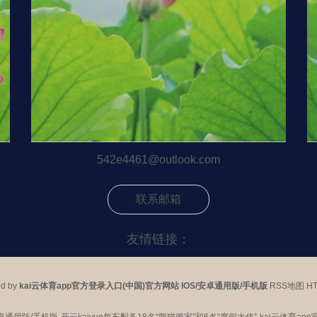
542e4461@outlook.com
联系邮箱
友情链接：
d by
kai云体育app官方登录入口(中国)官方网站 IOS/安卓通用版/手机版
RSS地图
H