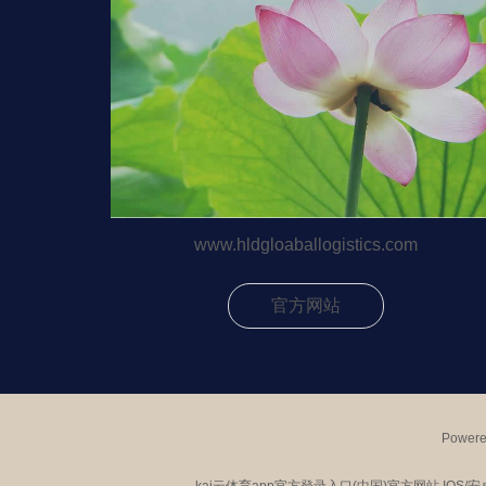
www.hldgloaballogistics.com
官方网站
Powere