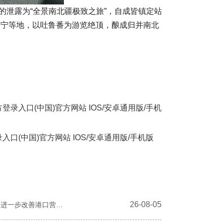
的泄露为“全景南北疆极致之旅”，自成皆镇定站
伊宁等地，以吐鲁番为游览绝顶，酿成归并南北
方登录入口(中国)官方网站 IOS/安卓通用版/手机
录入口(中国)官方网站 IOS/安卓通用版/手机版
26-08-05
开云kaiyun进一步改善港口营商环境-kai云体育app官方登录入口(中国)官方网站 IOS/安卓通用版/手机版