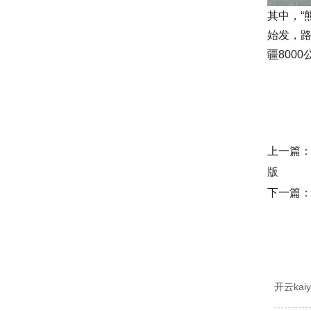
其中，“
始发，
疆800
上一篇
版
下一篇