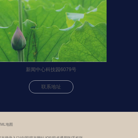
新闻中心科技园6079号
联系地址
TML地图