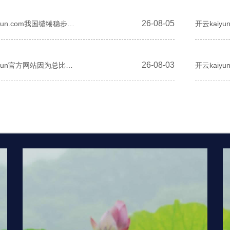
26-08-05
开云kaiyun.com我国缱绻稳步扩大碳阛阓障翳范围-kai云体育app官方登录入口(中国)官方网站 IOS/安卓通用版/手机版
26-08-03
开云kaiyun官方网站因为总比饿死累死和被战乱殃及强-kai云体育app官方登录入口(中国)官方网站 IOS/安卓通用版/手机版