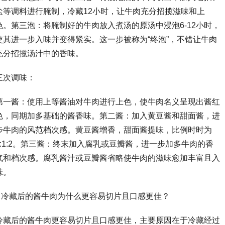
盐等调料进行腌制，冷藏12小时，让牛肉充分招揽滋味和上
色。第三泡：将腌制好的牛肉放入煮汤的原汤中浸泡6-12小时，
使其进一步入味并变得紧实。这一步被称为“终泡”，不错让牛肉
充分招揽汤汁中的香味。
三次调味：
第一酱：使用上等酱油对牛肉进行上色，使牛肉名义呈现出酱红
色，同期加多基础的酱香味。第二酱：加入黄豆酱和甜面酱，进
步牛肉的风范档次感。黄豆酱增香，甜面酱提味，比例时时为
2:1:2。第三酱：终末加入腐乳或豆瓣酱，进一步加多牛肉的香
气和档次感。腐乳酱汁或豆瓣酱省略使牛肉的滋味愈加丰富且入
味。
♯ 冷藏后的酱牛肉为什么更容易切片且口感更佳？
冷藏后的酱牛肉更容易切片且口感更佳，主要原因在于冷藏经过