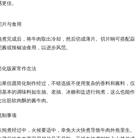
感更佳。
切片与食用
炖煮完成后，将牛肉取出冷却，然后切成薄片。切片晌可搭配蒜
泥酱或辣椒油食用，以进步风范。
简化版家常作念法
如果但愿简化制作经过，不错选拔不使用复杂的香料和酱料，仅
用基本的调味料如生抽、老抽、冰糖和盐进行炖煮，这么也能作
念出筋软肉酥的酱牛肉。
抵制事项
在炖煮经过中，火候要适中，幸免大火快煮导致牛肉外焦里生。