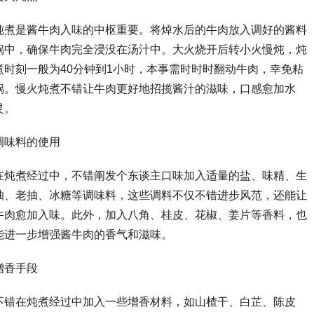
炖煮是酱牛肉入味的中枢重要。将焯水后的牛肉放入调好的酱料
锅中，确保牛肉完全浸没在汤汁中。大火烧开后转小火慢炖，炖
煮时刻一般为40分钟到1小时，本事需时时时翻动牛肉，幸免粘
锅。慢火炖煮不错让牛肉更好地招揽酱汁的滋味，口感愈加水
灵。
调味料的使用
在炖煮经过中，不错阐发个东谈主口味加入适量的盐、味精、生
抽、老抽、冰糖等调味料，这些调料不仅不错进步风范，还能让
牛肉愈加入味。此外，加入八角、桂皮、花椒、姜片等香料，也
能进一步增强酱牛肉的香气和滋味。
增香手段
不错在炖煮经过中加入一些增香材料，如山楂干、白芷、陈皮