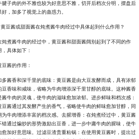
牛腱子肉的外不雅也较为好意思不雅，切开后档次分明，摆盘后
果好，加多了视觉上的蛊惑力。
♯ 黄豆酱或甜面酱在炖煮酱牛肉经过中具体起到什么作用？
在炖煮酱牛肉的经过中，黄豆酱和甜面酱阔别起到了不同的作
用，具体如下：
黄豆酱的作用：
加多酱香和深千里的底味：黄豆酱是由大豆发酵而成，具有浓郁
的豆香味和咸味，省略为牛肉增添深千里甘醇的底味。这种酱香
是酱牛肉的灵魂，使牛肉的滋味愈加浓郁。进步鲜味和档次感：
黄豆酱通过其发酵产生的香气，省略使牛肉的鲜味愈加甘醇，同
期为牛肉增添丰富的档次感。去腥增香：在炖煮经过中，黄豆酱
不错通过煸炒的形势激励出豆香，进一步中庸牛肉的腥味，使牛
肉愈加好意思味。过滤豆渣贵重粘锅：在使用黄豆酱时，提出过