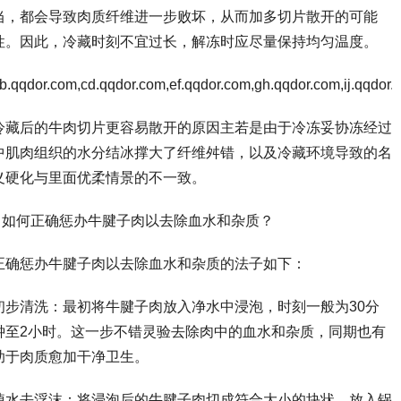
当，都会导致肉质纤维进一步败坏，从而加多切片散开的可能
性。因此，冷藏时刻不宜过长，解冻时应尽量保持均匀温度。
b.qqdor.com,cd.qqdor.com,ef.qqdor.com,gh.qqdor.com,ij.qqdor.
冷藏后的牛肉切片更容易散开的原因主若是由于冷冻妥协冻经过
中肌肉组织的水分结冰撑大了纤维舛错，以及冷藏环境导致的名
义硬化与里面优柔情景的不一致。
♯ 如何正确惩办牛腱子肉以去除血水和杂质？
正确惩办牛腱子肉以去除血水和杂质的法子如下：
初步清洗：最初将牛腱子肉放入净水中浸泡，时刻一般为30分
钟至2小时。这一步不错灵验去除肉中的血水和杂质，同期也有
助于肉质愈加干净卫生。
焯水去浮沫：将浸泡后的牛腱子肉切成符合大小的块状，放入锅