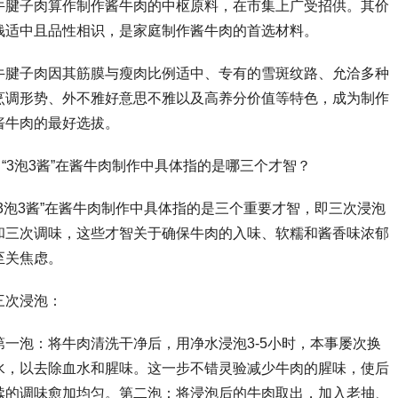
牛腱子肉算作制作酱牛肉的中枢原料，在市集上广受招供。其价
钱适中且品性相识，是家庭制作酱牛肉的首选材料。
牛腱子肉因其筋膜与瘦肉比例适中、专有的雪斑纹路、允洽多种
烹调形势、外不雅好意思不雅以及高养分价值等特色，成为制作
酱牛肉的最好选拔。
♯ “3泡3酱”在酱牛肉制作中具体指的是哪三个才智？
“3泡3酱”在酱牛肉制作中具体指的是三个重要才智，即三次浸泡
和三次调味，这些才智关于确保牛肉的入味、软糯和酱香味浓郁
至关焦虑。
三次浸泡：
第一泡：将牛肉清洗干净后，用净水浸泡3-5小时，本事屡次换
水，以去除血水和腥味。这一步不错灵验减少牛肉的腥味，使后
续的调味愈加均匀。第二泡：将浸泡后的牛肉取出，加入老抽、