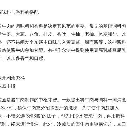
调味料与香料的搭配
酱牛肉的调味料和香料是决定其风范的重要。常见的基础调料包
括生姜、大葱、八角、桂皮、香叶、生抽、老抽、冰糖和盐。此
外，还不错阐发个东谈主口味加入黄豆酱、甜面酱等，这些酱料
省略使酱牛肉愈加甘醇。有些作念法中提到使用豆腐乳或豆腐乳
汁，以加多香气和口感。
张开剩余93%
炖煮手段
炖煮是酱牛肉制作的中枢才智。一般提出将牛肉与调料一同炖煮
2-3小时，确保牛肉充分招揽酱汁的滋味。为了使牛肉愈加入
味，不错采选“3泡3酱”的法子，即先用冷水浸泡牛肉，再用调料
腌制，终末进行慢炖。此外，冷藏后的酱牛肉更容易切片，且口