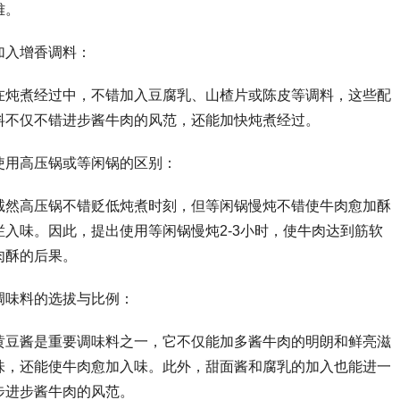
雅。
加入增香调料：
在炖煮经过中，不错加入豆腐乳、山楂片或陈皮等调料，这些配
料不仅不错进步酱牛肉的风范，还能加快炖煮经过。
使用高压锅或等闲锅的区别：
诚然高压锅不错贬低炖煮时刻，但等闲锅慢炖不错使牛肉愈加酥
烂入味。因此，提出使用等闲锅慢炖2-3小时，使牛肉达到筋软
肉酥的后果。
调味料的选拔与比例：
黄豆酱是重要调味料之一，它不仅能加多酱牛肉的明朗和鲜亮滋
味，还能使牛肉愈加入味。此外，甜面酱和腐乳的加入也能进一
步进步酱牛肉的风范。