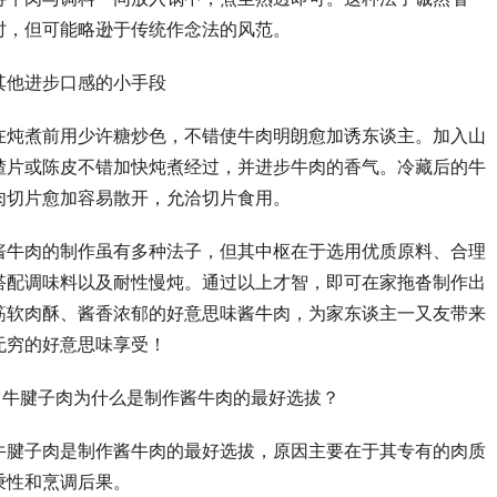
时，但可能略逊于传统作念法的风范。
其他进步口感的小手段
在炖煮前用少许糖炒色，不错使牛肉明朗愈加诱东谈主。加入山
楂片或陈皮不错加快炖煮经过，并进步牛肉的香气。冷藏后的牛
肉切片愈加容易散开，允洽切片食用。
酱牛肉的制作虽有多种法子，但其中枢在于选用优质原料、合理
搭配调味料以及耐性慢炖。通过以上才智，即可在家拖沓制作出
筋软肉酥、酱香浓郁的好意思味酱牛肉，为家东谈主一又友带来
无穷的好意思味享受！
♯ 牛腱子肉为什么是制作酱牛肉的最好选拔？
牛腱子肉是制作酱牛肉的最好选拔，原因主要在于其专有的肉质
秉性和烹调后果。