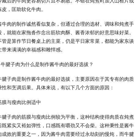
冷藏后的牛肉更容易切片且不易散。不错在炖煮时加入山楂片或
陈皮，匡助软化牛肉。
酱牛肉的制作诚然看似复杂，但通过合理的选材、调味和炖煮手
段，就能在家拖沓作念出筋软肉酥、酱香浓郁的好意思味好菜。
不管是算作节日餐桌上的主菜，仍是平日家常菜，都能为家东谈
主带来满满的幸福感和雕悍感。
♯ 牛腱子肉为什么是制作酱牛肉的最好选拔？
牛腱子肉是制作酱牛肉的最好选拔，主要原因在于其专有的肉质
秉性和烹调后果。具体来说，有以下几个方面的原因：
筋膜与瘦肉比例适中
牛腱子肉的筋膜与瘦肉比例较为平衡，这种结构使得肉质在炖煮
后既紧实又裕如弹性，口感既有嚼劲又不会柴。这种秉性是酱牛
肉成效的重要之一，因为酱牛肉需要经过永劫刻的慢炖，而牛腱