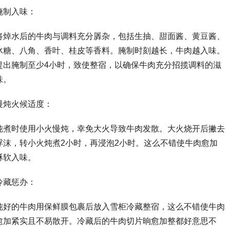
腌制入味：
将焯水后的牛肉与调料充分羼杂，包括生抽、甜面酱、黄豆酱、
冰糖、八角、香叶、桂皮等香料。腌制时刻越长，牛肉越入味。
提出腌制至少4小时，致使整宿，以确保牛肉充分招揽调料的滋
味。
慢炖火候适度：
炖煮时使用小火慢炖，幸免大火导致牛肉发散。大火烧开后撇去
浮沫，转小火炖煮2小时，再浸泡2小时。这么不错使牛肉愈加
酥软入味。
冷藏惩办：
炖好的牛肉用保鲜膜包裹后放入雪柜冷藏整宿，这么不错使牛肉
愈加紧实且不易散开。冷藏后的牛肉切片晌愈加整都好意思不