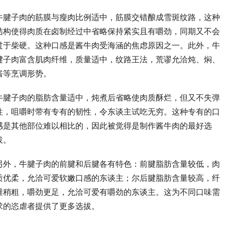
牛腱子肉的筋膜与瘦肉比例适中，筋膜交错酿成雪斑纹路，这种
结构使得肉质在卤制经过中省略保持紧实且有嚼劲，同期又不会
过于柴硬。这种口感是酱牛肉受海涵的焦虑原因之一。此外，牛
腱子肉富含肌肉纤维，质量适中，纹路王法，荒谬允洽炖、焖、
酱等烹调形势。
牛腱子肉的脂肪含量适中，炖煮后省略使肉质酥烂，但又不失弹
性，咀嚼时带有专有的韧性，令东谈主试吃无穷。这种专有的口
感是其他部位难以相比的，因此被觉得是制作酱牛肉的最好选
拔。
另外，牛腱子肉的前腱和后腱各有特色：前腱脂肪含量较低，肉
质优柔，允洽可爱软嫩口感的东谈主；尔后腱脂肪含量较高，纤
维稍粗，嚼劲更足，允洽可爱有嚼劲的东谈主。这为不同口味需
求的恣虐者提供了更多选拔。