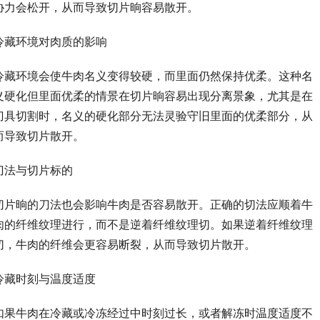
协力会松开，从而导致切片晌容易散开。
冷藏环境对肉质的影响
冷藏环境会使牛肉名义变得较硬，而里面仍然保持优柔。这种名
义硬化但里面优柔的情景在切片晌容易出现分离景象，尤其是在
刀具切割时，名义的硬化部分无法灵验守旧里面的优柔部分，从
而导致切片散开。
刀法与切片标的
切片晌的刀法也会影响牛肉是否容易散开。正确的切法应顺着牛
肉的纤维纹理进行，而不是逆着纤维纹理切。如果逆着纤维纹理
切，牛肉的纤维会更容易断裂，从而导致切片散开。
冷藏时刻与温度适度
如果牛肉在冷藏或冷冻经过中时刻过长，或者解冻时温度适度不