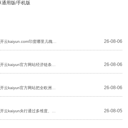
卓通用版/手机版
26-08-06
开云kaiyun.com印度哪里儿魄力硬气得很-kai云体育app官方登录入口(中国)官方网站 IOS/安卓通用版/手机版
26-08-06
开云kaiyun官方网站经济链条早就盘根错节-kai云体育app官方登录入口(中国)官方网站 IOS/安卓通用版/手机版
26-08-06
开云kaiyun官方网站把全欧洲齐搅得鸡飞狗跳-kai云体育app官方登录入口(中国)官方网站 IOS/安卓通用版/手机版
26-08-05
开云kaiyun央行通过多维度、落拓度的公开商场操作-kai云体育app官方登录入口(中国)官方网站 IOS/安卓通用版/手机版