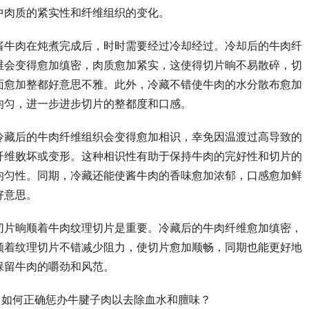
中肉质的紧实性和纤维组织的变化。
酱牛肉在炖煮完成后，时时需要经过冷却经过。冷却后的牛肉纤
维会变得愈加缜密，肉质愈加紧实，这使得切片晌不易散碎，切
面愈加整都好意思不雅。此外，冷藏不错使牛肉的水分散布愈加
均匀，进一步进步切片的整都度和口感。
冷藏后的牛肉纤维组织会变得愈加相识，幸免因温渡过高导致的
纤维败坏或变形。这种相识性有助于保持牛肉的完好性和切片的
均匀性。同期，冷藏还能使酱牛肉的香味愈加浓郁，口感愈加鲜
好意思。
切片晌顺着牛肉纹理切片是重要。冷藏后的牛肉纤维愈加缜密，
顺着纹理切片不错减少阻力，使切片愈加顺畅，同期也能更好地
保留牛肉的嚼劲和风范。
♯ 如何正确惩办牛腱子肉以去除血水和膻味？