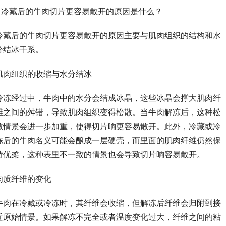
♯ 冷藏后的牛肉切片更容易散开的原因是什么？
冷藏后的牛肉切片更容易散开的原因主要与肌肉组织的结构和水
分结冰干系。
肌肉组织的收缩与水分结冰
冷冻经过中，牛肉中的水分会结成冰晶，这些冰晶会撑大肌肉纤
维之间的舛错，导致肌肉组织变得松散。当牛肉解冻后，这种松
散情景会进一步加重，使得切片晌更容易散开。此外，冷藏或冷
冻后的牛肉名义可能会酿成一层硬壳，而里面的肌肉纤维仍然保
持优柔，这种表里不一致的情景也会导致切片晌容易散开。
肉质纤维的变化
牛肉在冷藏或冷冻时，其纤维会收缩，但解冻后纤维会归附到接
近原始情景。如果解冻不完全或者温度变化过大，纤维之间的粘