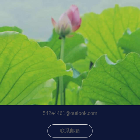
542e4461@outlook.com
联系邮箱