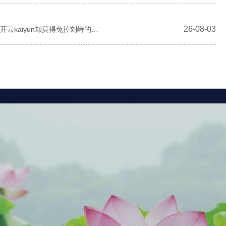
26-08-03
开云kaiyun却莫得免掉刘峙的徐州“剿总”总司令一职-kai云体育app官方登录入口(中国)官方网站 IOS/安卓通用版/手机版