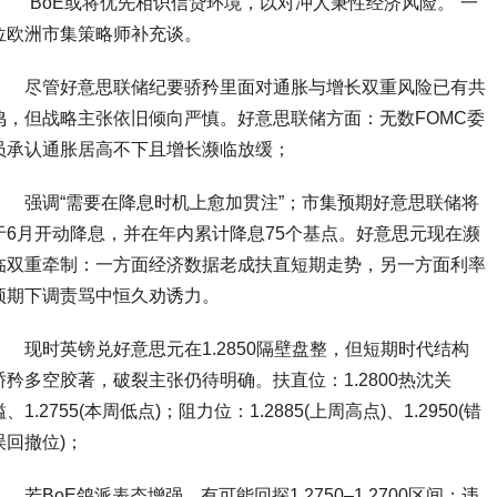
“BoE或将优先相识信贷环境，以对冲人秉性经济风险。”一
位欧洲市集策略师补充谈。
尽管好意思联储纪要骄矜里面对通胀与增长双重风险已有共
鸣，但战略主张依旧倾向严慎。好意思联储方面：无数FOMC委
员承认通胀居高不下且增长濒临放缓；
强调“需要在降息时机上愈加贯注”；市集预期好意思联储将
于6月开动降息，并在年内累计降息75个基点。好意思元现在濒
临双重牵制：一方面经济数据老成扶直短期走势，另一方面利率
预期下调责骂中恒久劝诱力。
现时英镑兑好意思元在1.2850隔壁盘整，但短期时代结构
骄矜多空胶著，破裂主张仍待明确。扶直位：1.2800热沈关
隘、1.2755(本周低点)；阻力位：1.2885(上周高点)、1.2950(错
误回撤位)；
若BoE鸽派表态增强，有可能回探1.2750–1.2700区间；违